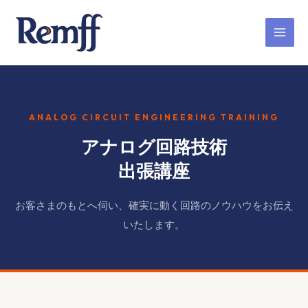
内
容
を
ス
キ
ッ
プ
ANALOG CIRCUIT ENGINEERING TRAINING
アナログ回路技術
出張講座
お客さまのもとへ伺い、確実に動く回路のノウハウをお伝え
いたします。