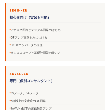
BEGINNER
初心者向け（実習も可能）
アナログ回路とデジタル回路のはじめ
OPアンプ回路をみにつける
DCDCコンバータの原理
オシロスコープと基礎計測器の使い方
ADVANCED
専門（個別コンサルタント）
nVメータ、pAメータ
6桁以上の安定度のDC回路
1nV/√Hz以下の超低雑音アンプ