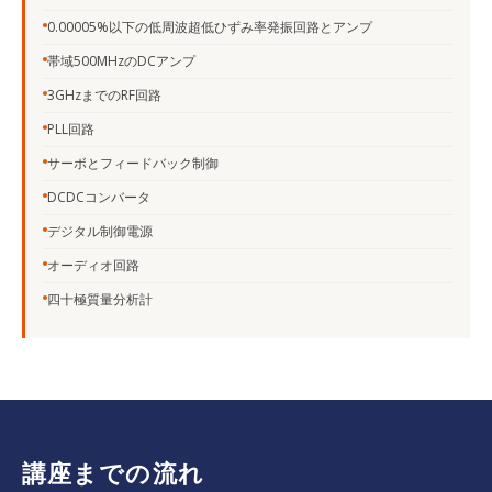
0.00005%以下の低周波超低ひずみ率発振回路とアンプ
帯域500MHzのDCアンプ
3GHzまでのRF回路
PLL回路
サーボとフィードバック制御
DCDCコンバータ
デジタル制御電源
オーディオ回路
四十極質量分析計
講座までの流れ